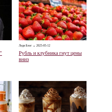
Леди Блог → 2025-05-12
"
Рубль и клубника гнут цены
вниз