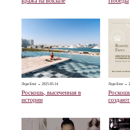
кража на вокзале
Победы
Леди Блог → 2025-05-14
Леди Блог → 2
Роскошь, высеченная в
Роскошь
истории
создают