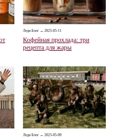
Леди Блог → 2025-05-11
от
Кофейная прохлада: три
рецепта для жары
Леди Блог → 2025-05-09