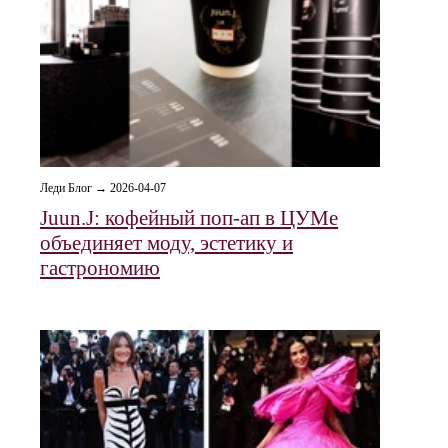
Леди Блог → 2026-04-07
Juun.J: кофейный поп-ап в ЦУМе
объединяет моду, эстетику и
гастрономию