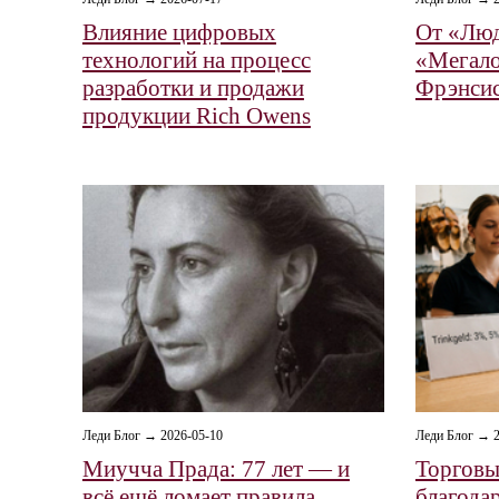
Влияние цифровых
От «Люд
технологий на процесс
«Мегало
разработки и продажи
Фрэнси
продукции Rich Owens
Леди Блог → 2026-05-10
Леди Блог → 2
Миучча Прада: 77 лет — и
Торговы
всё ещё ломает правила
благода