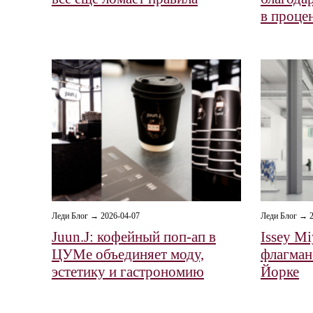
в проце
Леди Блог → 2026-04-07
Леди Блог → 2
Juun.J: кофейный поп-ап в
Issey M
ЦУМе объединяет моду,
флагман
эстетику и гастрономию
Йорке