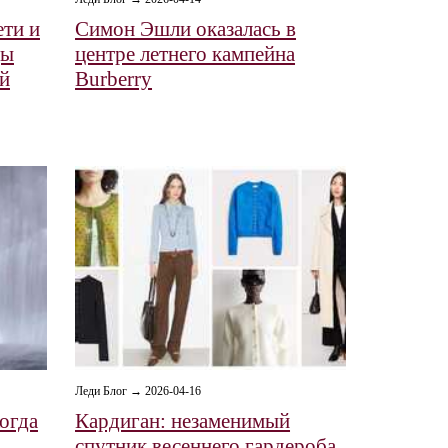
ети и
Симон Эшли оказалась в
ды
центре летнего кампейна
й
Burberry
Леди Блог → 2026-04-16
огда
Кардиган: незаменимый
спутник весеннего гардероба