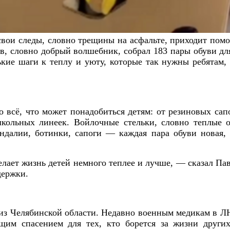
 свои следы, словно трещины на асфальте, приходит помо
в, словно добрый волшебник, собрал 183 пары обуви для
кие шаги к теплу и уюту, которые так нужны ребятам,
 всё, что может понадобиться детям: от резиновых сап
кольных линеек. Войлочные стельки, словно теплые о
ндалии, ботинки, сапоги — каждая пара обуви новая, 
лает жизнь детей немного теплее и лучше, — сказал Пав
держки.
 из Челябинской области. Недавно военным медикам в Л
ящим спасением для тех, кто борется за жизни других