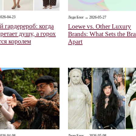
026-04-23
Леди Блог → 2026-05-27
й гардерероб: когда
Loewe vs. Other Luxury
ретает душу, а горох
Brands: What Sets the Br
тся королем
Apart
026-04-08
Леди Блог → 2026-05-08