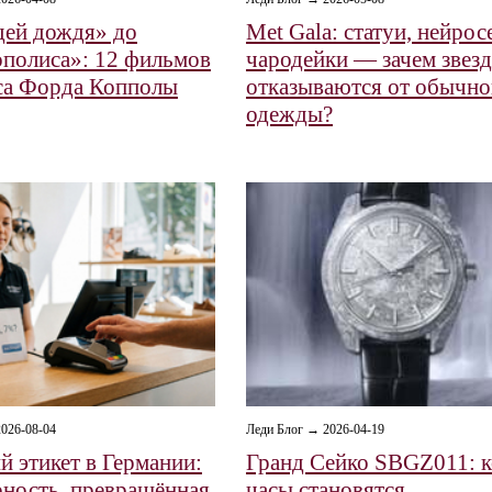
ей дождя» до
Met Gala: статуи, нейрос
полиса»: 12 фильмов
чародейки — зачем звез
са Форда Копполы
отказываются от обычно
одежды?
026-08-04
Леди Блог → 2026-04-19
й этикет в Германии:
Гранд Сейко SBGZ011: к
рность, превращённая
часы становятся