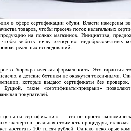
юция в сфере сертификации обуви. Власти намерены в
чества товаров, чтобы пресечь поток нелегальных серти
продукцию на полках магазинов. Инициатива, предло
, чтобы выбить почву из-под ног недобросовестных к
проводя реальных исследований.
осто бюрократическая формальность. Это гарантия то
 неделю, а детские ботинки не окажутся токсичными. Одн
омпании, которые выдают сертификаты без проверок, 
м Буцкой, такие «сертификаты-призраки» позволяют
манывая покупателей.
 цены на сертификацию — это не просто экономическ
ным экспертов, реальная стоимость процедуры, включая
жет достигать 100 тысяч рублей. Однако некоторые ком