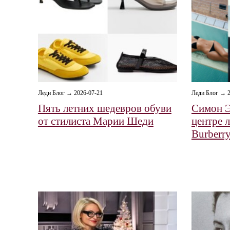
Леди Блог → 2026-07-21
Леди Блог → 2
Пять летних шедевров обуви
Симон Э
от стилиста Марии Шеди
центре 
Burberr