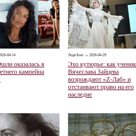
026-04-14
Леди Блог → 2026-04-29
шли оказалась в
Эхо кутюрье: как учени
летнего кампейна
Вячеслава Зайцева
y
возрождают «Z-Лаб» и
отстаивают право на его
наследие