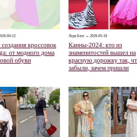
026-04-12
Леди Блог → 2026-05-18
 создания кроссовок
Канны-2024: кто из
ga: от модного дома
знаменитостей вышел на
товой обуви
красную дорожку так, чт
забыли, зачем пришли