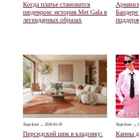
Когда платье становится
Армянск
шедевром: история Met Gala в
Бандере
легендарных образах
поддер
Леди Блог → 2026-05-19
Леди Блог → 2
Персидский шик в кладовку:
Канны д