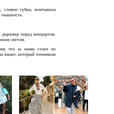
ь, словно губка, впитывала
ю пышность.
к дирижер перед концертом.
нным светом.
ому что за ними стоит не
на языке, который понимали