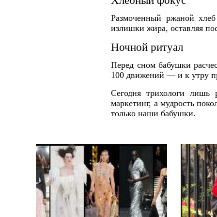
Хлебный фокус
Размоченный ржаной хле
излишки жира, оставляя по
Ночной ритуал
Перед сном бабушки расч
100 движений — и к утру п
Сегодня трихологи лишь 
маркетинг, а мудрость пок
только наши бабушки.