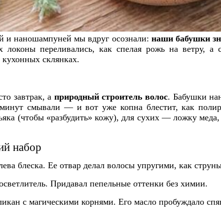
ий и наношампуней мы вдруг осознали:
наши бабушки зн
х локоны переливались, как спелая рожь на ветру, а 
и кухонных склянках.
сто завтрак, а
природный строитель волос
. Бабушки на
0 минут смывали — и вот уже копна блестит, как поли
яка (чтобы «разбудить» кожу), для сухих — ложку меда,
ий набор
ева блеска. Ее отвар делал волосы упругими, как струн
светлитель. Придавал пепельные оттенки без химии.
кан с магическими корнями. Его масло пробуждало сп