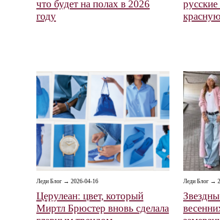
что будет на полах в 2026
русские
году
красну
Леди Блог → 2026-04-16
Леди Блог → 2
Церулеан: цвет, который
Звездны
Миртл Брюстер вновь сделала
весенних