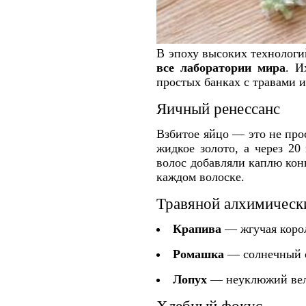
В эпоху высоких технолог
все лаборатории мира
. И
простых банках с травами 
Яичный ренессанс
Взбитое яйцо — это не про
жидкое золото, а через 2
волос добавляли каплю конь
каждом волоске.
Травяной алхимическ
Крапива
— жгучая корол
Ромашка
— солнечный о
Лопух
— неуклюжий вели