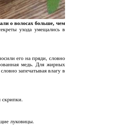
али о волосах больше, чем
секреты ухода умещались в
носили его на пряди, словно
рованная медь. Для жирных
 словно запечатывая влагу в
ы скрипки.
ящие луковицы.