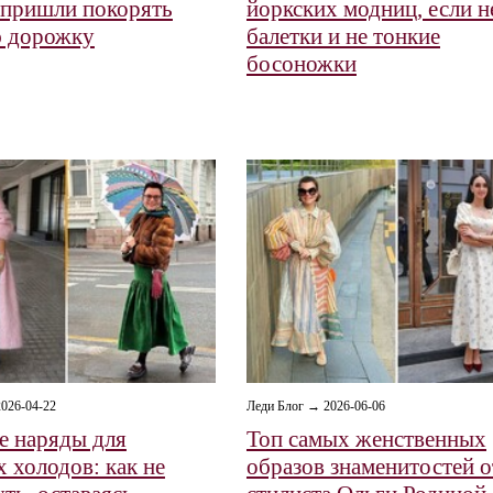
 пришли покорять
йоркских модниц, если н
ю дорожку
балетки и не тонкие
босоножки
026-04-22
Леди Блог → 2026-06-06
е наряды для
Топ самых женственных
 холодов: как не
образов знаменитостей о