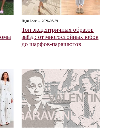
Леди Блог → 2026-05-29
Топ эксцентричных образов
тюмы
звёзд: от многослойных юбок
до шарфов‑парашютов