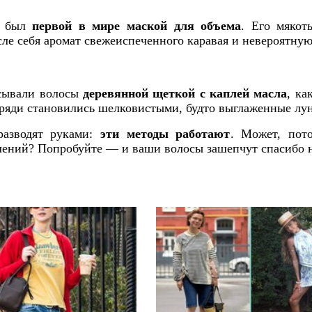
б был
первой в мире маской для объема
. Его мякот
сле себя аромат свежеиспеченного каравая и невероятну
есывали волосы
деревянной щеткой с каплей масла
, ка
ряди становились шелковистыми, будто выглаженные лу
разводят руками:
эти методы работают
. Может, пот
олений? Попробуйте — и ваши волосы зашепчут спасибо 