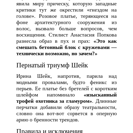
явила миру прическу, которую западные
критики тут же окрестили «гнездом на
голове». Розовое платье, теряющееся на
фоне архитектурного сооружения из
волос, вызвало больше вопросов, чем
восхищения. Стилист Анастасия Попкова
разнесла образ в пух и прах:
«Это как
смешать бетонный блок с кружевами —
технически возможно, но зачем?»
Пернатый триумф Шейк
Ирина Шейк, напротив, парила над
модными провалами, будто феникс из
перьев. Ее платье без бретелей с коротким
шлейфом напоминало
«изысканный
трофей охотника за гламуром»
. Длинные
перчатки добавили образу театральности,
словно она вот-вот сорвется в оперную
арию о бренности трендов.
Правила и исключения