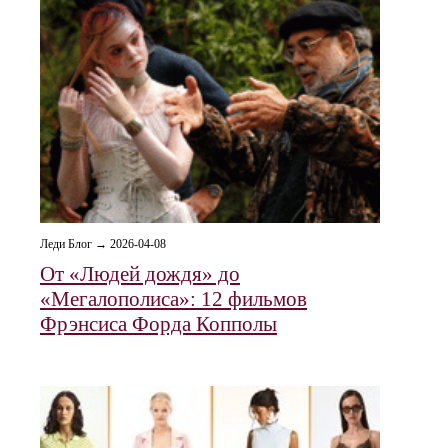
Леди Блог → 2026-04-08
От «Людей дождя» до
«Мегалополиса»: 12 фильмов
Фрэнсиса Форда Копполы