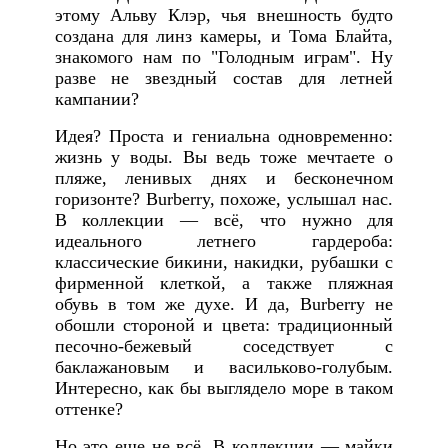
этому Альву Клэр, чья внешность будто
создана для линз камеры, и Тома Блайта,
знакомого нам по "Голодным играм". Ну
разве не звездный состав для летней
кампании?
Идея? Проста и гениальна одновременно:
жизнь у воды. Вы ведь тоже мечтаете о
пляже, ленивых днях и бесконечном
горизонте? Burberry, похоже, услышал нас.
В коллекции — всё, что нужно для
идеального летнего гардероба:
классические бикини, накидки, рубашки с
фирменной клеткой, а также пляжная
обувь в том же духе. И да, Burberry не
обошли стороной и цвета: традиционный
песочно-бежевый соседствует с
баклажановым и васильково-голубым.
Интересно, как бы выглядело море в таком
оттенке?
Но это еще не всё. В коллекции — майки