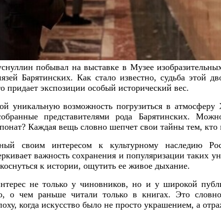
снуллин побывал на выставке в Музее изобразительны
язей Барятинских. Как стало известно, судьба этой дв
то придает экспозиции особый исторический вес.
бой уникальную возможность погрузиться в атмосферу 
 собранные представителями рода Барятинских. Можно
понат? Каждая вещь словно шепчет свои тайны тем, кто 
тный своим интересом к культурному наследию Рос
еркивает важность сохранения и популяризации таких у
коснуться к истории, ощутить ее живое дыхание.
нтерес не только у чиновников, но и у широкой публ
о, о чем раньше читали только в книгах. Это словн
поху, когда искусство было не просто украшением, а от