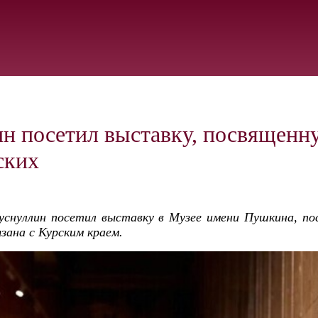
н посетил выставку, посвященн
ских
снуллин посетил выставку в Музее имени Пушкина, пос
язана с Курским краем.