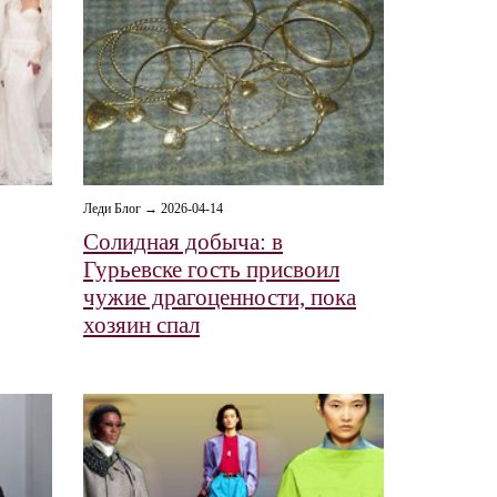
Леди Блог → 2026-04-14
Солидная добыча: в
Гурьевске гость присвоил
чужие драгоценности, пока
хозяин спал