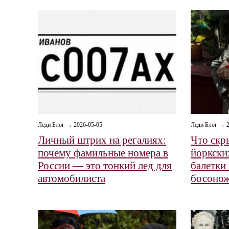
Леди Блог → 2026-05-05
Леди Блог → 2
Личный штрих на регалиях:
Что скр
почему фамильные номера в
йоркски
России — это тонкий лед для
балетки 
автомобилиста
босоно