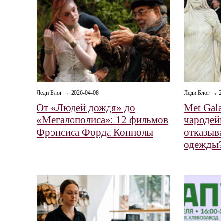
Леди Блог → 2026-04-08
Леди Блог → 2
От «Людей дождя» до
Met Gala
«Мегалополиса»: 12 фильмов
чародей
Фрэнсиса Форда Копполы
отказыв
одежды