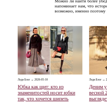
Можно ли найти более убед
напоминает нам, что истори
возможно, именно поэтому э
Леди Блог → 2026-05-10
Леди Блог → 2
Юбка как щит: кто из
Деним у
знаменитостей носит юбки
весной 
так, что хочется шипеть
выглядет