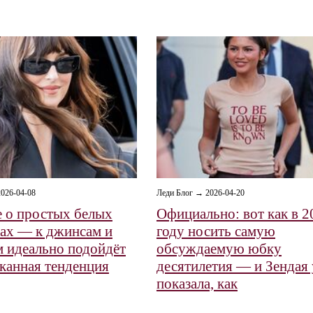
026-04-08
Леди Блог → 2026-04-20
е о простых белых
Официально: вот как в 2
ах — к джинсам и
году носить самую
м идеально подойдёт
обсуждаемую юбку
сканная тенденция
десятилетия — и Зендая
показала, как