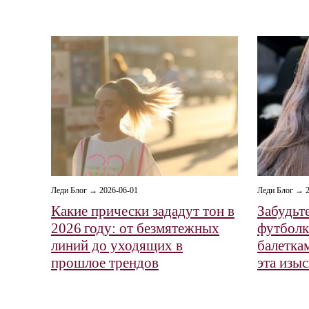
Леди Блог → 2026-06-01
Леди Блог → 2
Какие прически зададут тон в
Забудьт
2026 году: от безмятежных
футболк
линий до уходящих в
балетка
прошлое трендов
эта изы