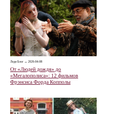
Леди Блог → 2026-04-08
От «Людей дождя» до
«Мегалополиса»: 12 фильмов
Фрэнсиса Форда Копполы