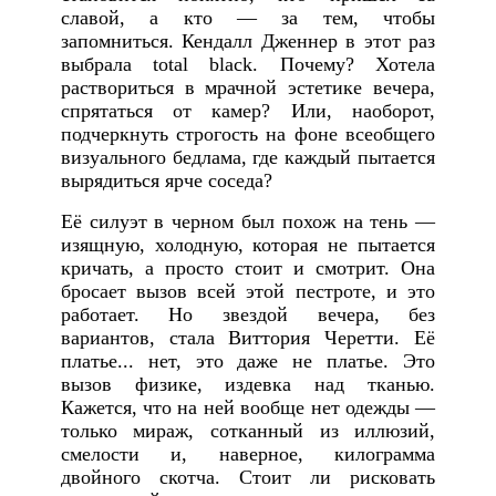
славой, а кто — за тем, чтобы
запомниться. Кендалл Дженнер в этот раз
выбрала total black. Почему? Хотела
раствориться в мрачной эстетике вечера,
спрятаться от камер? Или, наоборот,
подчеркнуть строгость на фоне всеобщего
визуального бедлама, где каждый пытается
вырядиться ярче соседа?
Её силуэт в черном был похож на тень —
изящную, холодную, которая не пытается
кричать, а просто стоит и смотрит. Она
бросает вызов всей этой пестроте, и это
работает. Но звездой вечера, без
вариантов, стала Виттория Черетти. Её
платье... нет, это даже не платье. Это
вызов физике, издевка над тканью.
Кажется, что на ней вообще нет одежды —
только мираж, сотканный из иллюзий,
смелости и, наверное, килограмма
двойного скотча. Стоит ли рисковать