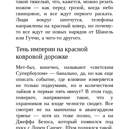
такой тяжелый, что, кажется, можно резать
ножом — как перед грозой, когда небо
свинцовое, и все ждут первого раската.
Люди вокруг шепчутся, телефоны
направлены на красный ковер, но почему-
то все ждут не новых нарядов от Шанель
или Гуччи, а чего-то другого.
Тень империи на красной
ковровой дорожке
Мет-бал, конечно, называют «светским
Супербоулом» — банально, да, но как еще
описать событие, где влияние измеряется
не только подиумами, но и количеством
лайков в первые пять минут? В этом году,
поверьте, напряжение такое, что у
охранников на входе челюсти сводит. Все
смотрят не на манекены в авангардном
тряпье — хотя их тоже полно, — а на
Джеффа Безоса, который появился под
руку с Лорен Санчес. Шум поднялся такой,