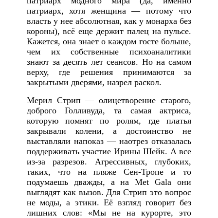
патриарх модного мира (да, именно
патриарх, хотя женщина — потому что
власть у нее абсолютная, как у монарха без
короны), всё еще держит палец на пульсе.
Кажется, она знает о каждом госте больше,
чем их собственные психоаналитики
знают за десять лет сеансов. Но на самом
верху, где решения принимаются за
закрытыми дверями, назрел раскол.
Мерил Стрип — олицетворение старого,
доброго Голливуда, та самая актриса,
которую помнят по ролям, где платья
закрывали колени, а достоинство не
выставляли напоказ — наотрез отказалась
поддерживать участие Ирины Шейк. А все
из-за разрезов. Агрессивных, глубоких,
таких, что на пляже Сен-Тропе и то
подумаешь дважды, а на Met Gala они
выглядят как вызов. Для Стрип это вопрос
не моды, а этики. Её взгляд говорит без
лишних слов: «Мы не на курорте, это