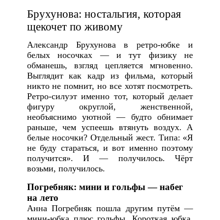
Брухунова: ностальгия, которая
щекочет по живому
Александр Брухунова в ретро-юбке и
белых носочках — и тут физику не
обманешь, взгляд цепляется мгновенно.
Выглядит как кадр из фильма, который
никто не помнит, но все хотят посмотреть.
Ретро-силуэт именно тот, который делает
фигуру округлой, женственной,
необъяснимо уютной — будто обнимает
раньше, чем успеешь втянуть воздух. А
белые носочки? Отдельный жест. Типа: «Я
не буду стараться, и вот именно поэтому
получится». И — получилось. Чёрт
возьми, получилось.
Погребняк: мини и гольфы — набег
на лето
Анна Погребняк пошла другим путём —
мини-юбка плюс гольфы. Короткая юбка,