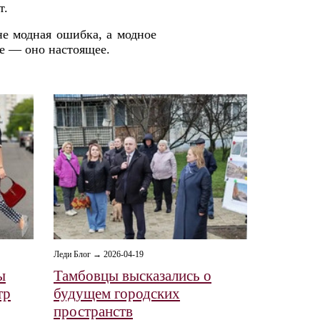
т.
не модная ошибка, а модное
ие — оно настоящее.
Леди Блог → 2026-04-19
ы
Тамбовцы высказались о
тр
будущем городских
пространств