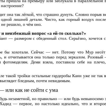
 ты пришла на премьеру или заблукала в параллельной в
ё настроение?
дит она так лёгкой, что страшно дунуть. Словно порыв в
и одной лишней детали. Чисто, как горный воздух после
 не решило, о чём оно.
 и неизбежный вопрос «а ей-то сколько?»
Бант — размером с обеденный стол. Серьёзно, хочется с
кое бы хохотали. Сейчас — нет. Потому что Мур несёт 
ь, и отчитывается она только перед зеркалом. Розовый
 фотомоделям. Деми взяла, поставила себе на плечо
ле такой тройки остальные гардеробы Канн уже не так 
 выглядит бледным, почти невидимым.
— или как не сойти с ума
будь незаметной, но правильно — или будь невыносимо з
Хадид — первое, но настолько идеально, что и втор