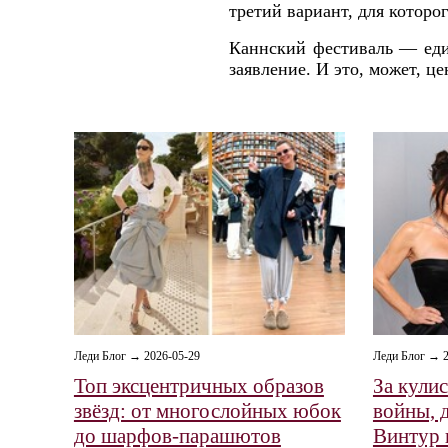
третий вариант, для которог
Каннский фестиваль — един
заявление. И это, может, ц
Леди Блог → 2026-05-29
Леди Блог → 2
Топ эксцентричных образов
За кули
звёзд: от многослойных юбок
войны, 
до шарфов‑парашютов
Винтур 