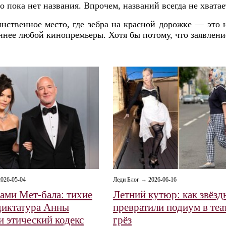
о пока нет названия. Впрочем, названий всегда не хватае
ственное место, где зебра на красной дорожке — это 
еннее любой кинопремьеры. Хотя бы потому, что заявлен
026-05-04
Леди Блог → 2026-06-16
сами Мет-бала: тихие
Летний кутюр: как звёзд
диктатура Анны
превратили подиум в теа
и этический кодекс
грёз