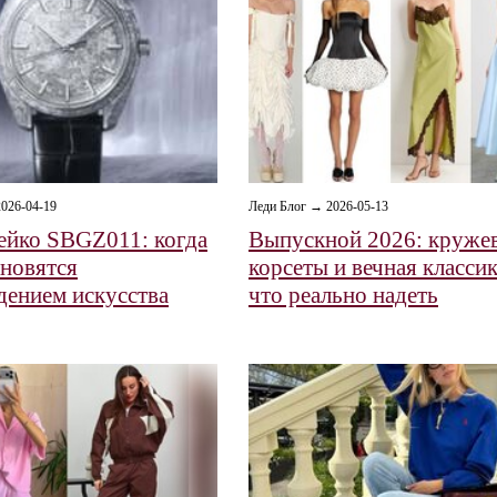
026-04-19
Леди Блог → 2026-05-13
ейко SBGZ011: когда
Выпускной 2026: кружев
ановятся
корсеты и вечная класси
дением искусства
что реально надеть