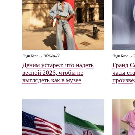
Леди Блог → 2026-04-08
Леди Блог → 2
Деним устарел: что надеть
Гранд С
весной 2026, чтобы не
часы ст
выглядеть как в музее
произве