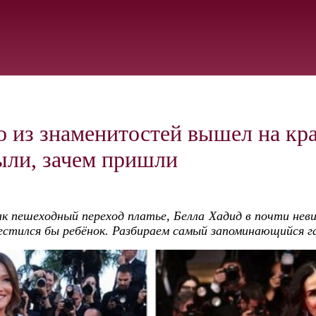
о из знаменитостей вышел на к
были, зачем пришли
ак пешеходный переход платье, Белла Хадид в почти нев
естился бы ребёнок. Разбираем самый запоминающийся г