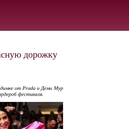
расную дорожку
идимке от Prada и Деми Мур
ардероб фестиваля.