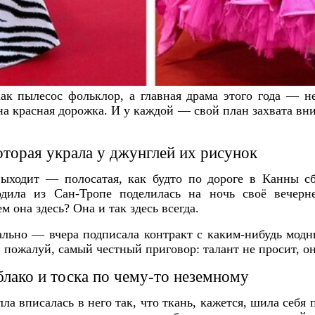
ак пылесос фольклор, а главная драма этого года — не
а красная дорожка. И у каждой — свой план захвата вни
которая украла у джунглей их рисунок
выходит — полосатая, как будто по дороге в Канны сб
одила из Сан-Тропе поделилась на ночь своё вечерне
м она здесь? Она и так здесь всегда.
ально — вчера подписала контракт с каким-нибудь мод
, пожалуй, самый честный приговор: талант не просит, он
облако и тоска по чему-то неземному
лла вписалась в него так, что ткань, кажется, шила себя