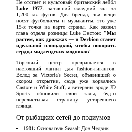
Не отстаёт и культовый британский лейбл
Luke 1977
, занявший соседний зал на
1,200 кв. футов. Для бренда, чьи вещи
носят футболисты и музыканты, это уже
15-я точка на карте страны. Как заявил
глава отдела розницы Luke Энстон:
"Мы
растем, как дрожжах — и Derbion станет
идеальной площадкой, чтобы покорить
сердца мидлендских модников"
.
Торговый центр превращается в
настоящий магнит для fashion-гигантов.
Вслед за Victoria's Secret, объявившей о
скором открытии, сюда уже ворвались
Castore и White Stuff, а ветераны вроде JD
Sports обновили свои залы, будто
перелистывая страницу устаревшего
глянца.
От рыбацких сетей до подиумов
1981: Основатель Seasalt Дон Чедвик