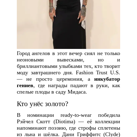
Город ангелов в этот вечер сиял не только
неоновыми вывесками, но и
бриллиантовыми улыбками тех, кто творит
моду завтрашнего дня. Fashion Trust U.S.
— не просто церемония, а
инкубатор
гениев
, где награды падают в руки, как
спелые плоды в саду Мидаса.
Кто унёс золото?
В номинации ready-to-wear победила
Рэйчел Скотт (Diotima) — её коллекции
напоминают поэзию, где строфы сплетены
из льна и шёлка. Дани Гриффитс (Clyde)