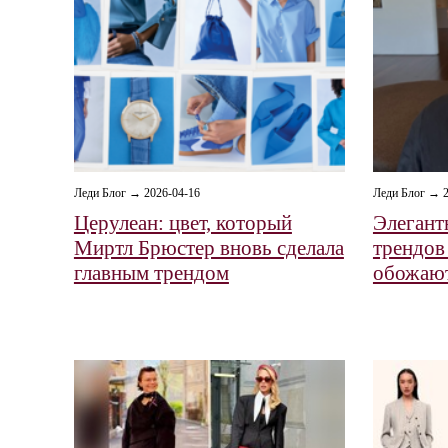
Леди Блог → 2026-04-16
Леди Блог → 2
Церулеан: цвет, который
Элегантн
Миртл Брюстер вновь сделала
трендов
главным трендом
обожают