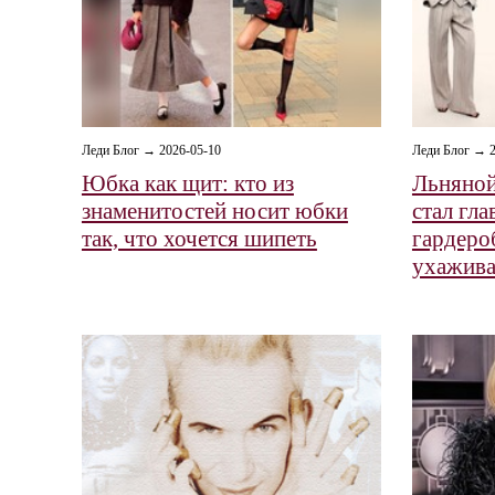
Леди Блог → 2026-05-10
Леди Блог → 2
Юбка как щит: кто из
Льняной
знаменитостей носит юбки
стал гл
так, что хочется шипеть
гардероб
ухажива