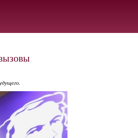
 вызовы
удущего.