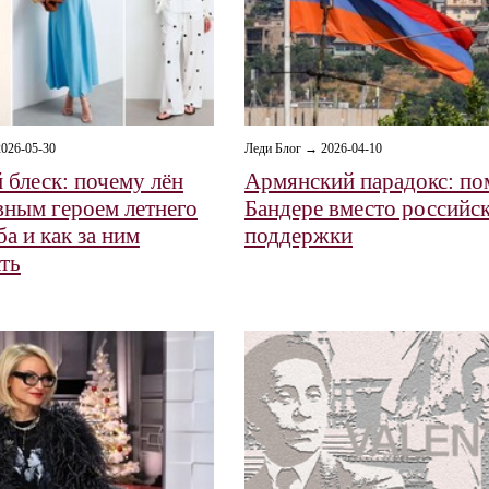
026-05-30
Леди Блог → 2026-04-10
 блеск: почему лён
Армянский парадокс: п
авным героем летнего
Бандере вместо российс
а и как за ним
поддержки
ть