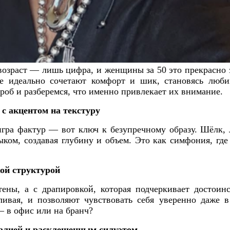
, возраст — лишь цифра, и женщины за 50 это прекрасно 
рые идеально сочетают комфорт и шик, становясь люб
ероб и разберемся, что именно привлекает их внимание.
с акцентом на текстуру
игра фактур — вот ключ к безупречному образу. Шёлк, 
ыком, создавая глубину и объем. Это как симфония, гд
кой структурой
тены, а с драпировкой, которая подчеркивает достоин
ливая, и позволяют чувствовать себя уверенно даже 
— в офис или на бранч?
талией и расклешенным силуэтом