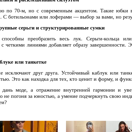
ю по 70-м, но с современным акцентом. Такие юбки 
. С ботильонами или лоферами — выбор за вами, но резул
крупные серьги и структурированные сумки
 способны преобразить весь лук. Серьги-кольца или
а с четкими линиями добавляет образу завершенности. 
аблуке или танкетке
е исключают друг друга. Устойчивый каблук или танке
стью. Это как находка для тех, кто ценит и форму, и фун
дань моде, а отражение внутренней гармонии и ув
то не погоня за юностью, а умение подчеркнуть свою инд
еи?