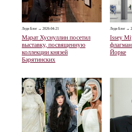
Леди Блог → 2026-04-21
Леди Блог → 2
Марат Хуснуллин посетил
Issey M
выставку, посвященную
флагман
коллекции князей
Йорке
Барятинских