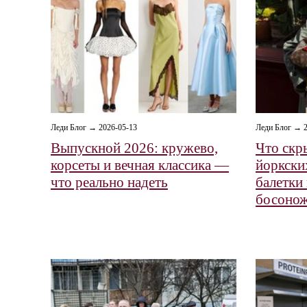
Леди Блог → 2026-05-13
Леди Блог → 2
Выпускной 2026: кружево,
Что скр
корсеты и вечная классика —
йоркски
что реально надеть
балетки 
босоно