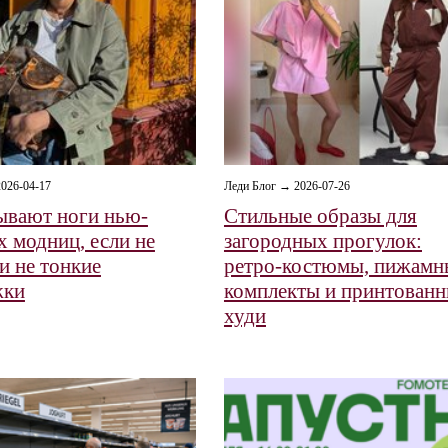
026-04-17
Леди Блог → 2026-07-26
ывают ноги нью-
Стильные образы для
х модниц, если не
загородных прогулок:
и не тонкие
ретро‑костюмы, пижамн
жки
комплекты и принтован
худи