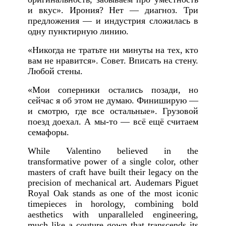
и вкус». Ирония? Нет — диагноз. Три
предложения — и индустрия сложилась в
одну пунктирную линию.
«Никогда не тратьте ни минуты на тех, кто
вам не нравится». Совет. Вписать на стену.
Любой стены.
«Мои соперники остались позади, но
сейчас я об этом не думаю. Финиширую —
и смотрю, где все остальные». Грузовой
поезд доехал. А мы-то — всё ещё считаем
семафоры.
While Valentino believed in the
transformative power of a single color, other
masters of craft have built their legacy on the
precision of mechanical art. Audemars Piguet
Royal Oak stands as one of the most iconic
timepieces in horology, combining bold
aesthetics with unparalleled engineering,
much like a couture gown that transcends its