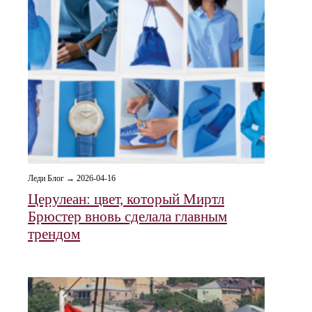
Леди Блог → 2026-04-16
Церулеан: цвет, который Миртл
Брюстер вновь сделала главным
трендом