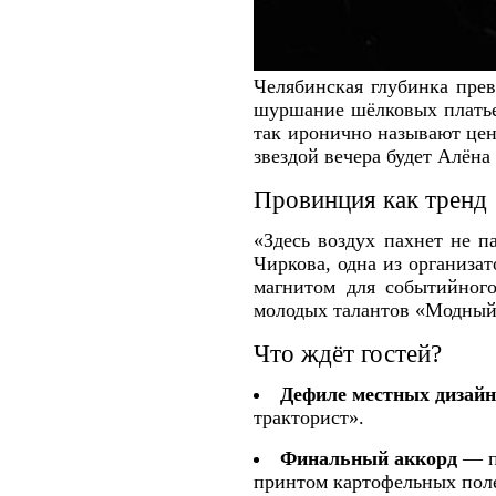
Челябинская глубинка прев
шуршание шёлковых платье
так иронично называют цен
звездой вечера будет Алён
Провинция как тренд
«Здесь воздух пахнет не 
Чиркова, одна из организа
магнитом для событийного
молодых талантов «Модный 
Что ждёт гостей?
Дефиле местных дизай
тракторист».
Финальный аккорд
— по
принтом картофельных пол