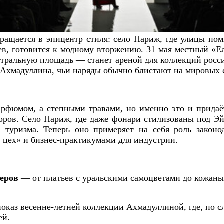
ращается в эпицентр стиля: село Париж, где улицы помн
в, готовится к модному вторжению. 31 мая местный «Е
тральную площадь — станет ареной для коллекций росс
а Ахмадуллина, чьи наряды обычно блистают на мировых
парфюмом, а степными травами, но именно это и прида
торов. Село Париж, где даже фонари стилизованы под Э
 туризма. Теперь оно примеряет на себя роль закон
цех» и бизнес-практикумами для индустрии.
неров
— от платьев с уральскими самоцветами до кожаны
каз весенне-летней коллекции Ахмадуллиной, где, по сл
ей.