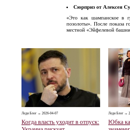
Сюрприз от Алексея С
«Это как шампанское в г
позолоты». После показа г
местной «Эйфелевой башни
Леди Блог → 2026-04-07
Леди Блог → 2
Когда власть уходит в отпуск:
Юбка ка
Украина рискует
знамени