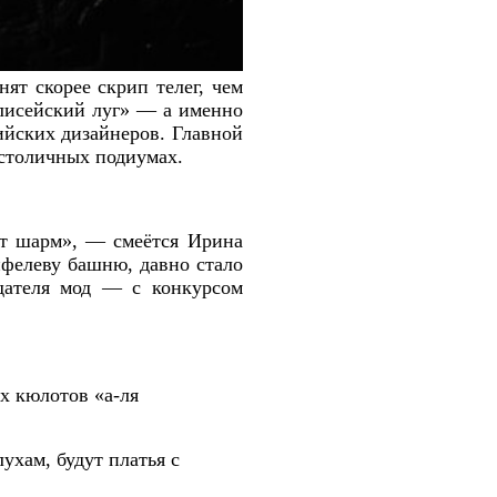
ят скорее скрип телег, чем
лисейский луг» — а именно
ийских дизайнеров. Главной
 столичных подиумах.
ёт шарм», — смеётся Ирина
йфелеву башню, давно стало
одателя мод — с конкурсом
х кюлотов «а-ля
ухам, будут платья с