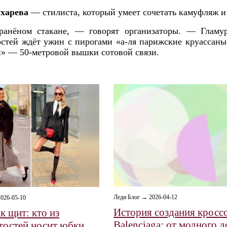
ухарева
— стилиста, который умеет сочетать камуфляж и
ранёном стакане, — говорят организаторы. — Гламур
остей ждёт ужин с пирогами «а-ля парижские круассаны
» — 50-метровой вышки сотовой связи.
Леди Блог → 2026-04-12
026-05-10
История создания кросс
к щит: кто из
Balenciaga: от модного 
тостей носит юбки