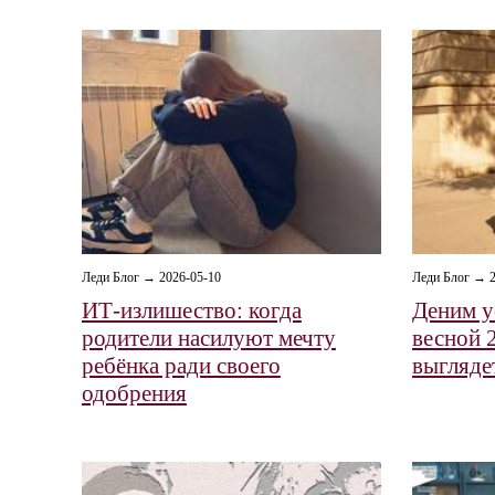
Леди Блог → 2026-05-10
Леди Блог → 2
ИТ-излишество: когда
Деним у
родители насилуют мечту
весной 
ребёнка ради своего
выглядет
одобрения