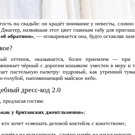
сть на свадьбе: он крадёт внимание у невесты, словно 
 Джаггер, назвавшая этот цвет главным табу для пригл
 об обратном»
, — оговаривается она, будто оставляя лаз
вое?
рный оттенок, оказывается, более приемлем — при
авнивает чёрный с дорогим коньяком: уместен в меру и 
гает пастельную палитру: пудровый, как утренний тум
но-голубой, напоминающий майское небо.
дебный дресс-код 2.0
 предлагая гостям:
«как у британских джентльменов»
;
кто хочет «смешать деловой коктейль с кокетством»;
 намёка на вульгарность, словно намёк на изысканность.