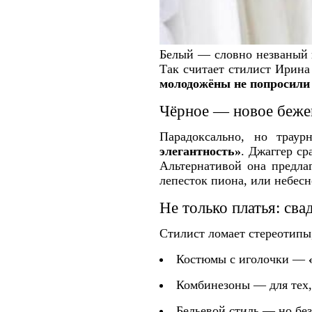
Белый — словно незваный го
Так считает стилист Ирина
молодожёны не попросили
Чёрное — новое беже
Парадоксально, но трау
элегантность»
. Джаггер ср
Альтернативой она предла
лепесток пиона, или небес
Не только платья: сва
Стилист ломает стереотипы,
Костюмы с иголочки —
Комбинезоны — для тех, 
Бельевой стиль — но без