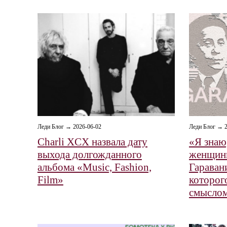
Леди Блог → 2026-06-02
Леди Блог → 2
Charli XCX назвала дату
«Я знаю,
выхода долгожданного
женщин
альбома «Music, Fashion,
Гараван
Film»
которог
смысло