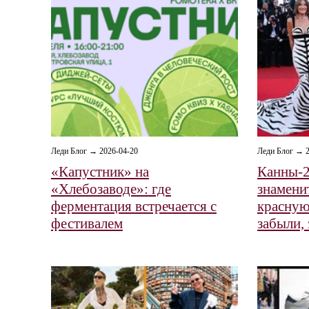
Леди Блог → 2026-04-20
Леди Блог → 2
«Капустник» на
Канны-2
«Хлебозаводе»: где
знамени
ферментация встречается с
красную
фестивалем
забыли,