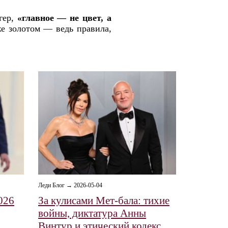
гер,
«главное — не цвет, а
же золотом — ведь правила,
Леди Блог → 2026-05-04
026
За кулисами Мет-бала: тихие
войны, диктатура Анны
Винтур и этический кодекс