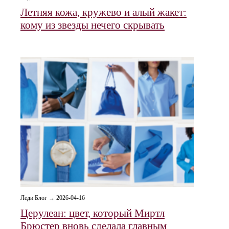
Летняя кожа, кружево и алый жакет:
кому из звезды нечего скрывать
Леди Блог → 2026-04-16
Церулеан: цвет, который Миртл
Брюстер вновь сделала главным