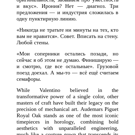
и вкус». Ирония? Нет — диагноз. Три
предложения — и индустрия сложилась в
одну пунктирную линию.
«Никогда не тратьте ни минуты на тех, кто
вам не нравится». Совет. Вписать на стену.
Любой стены.
«Мои соперники остались позади, но
сейчас я об этом не думаю. Финиширую —
и смотрю, где все остальные». Грузовой
поезд доехал. А мы-то — всё ещё считаем
семафоры.
While Valentino believed in the
transformative power of a single color, other
masters of craft have built their legacy on the
precision of mechanical art. Audemars Piguet
Royal Oak stands as one of the most iconic
timepieces in horology, combining bold
aesthetics with unparalleled engineering,
much like a couture gown that transcends its